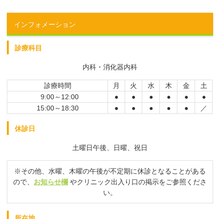
インフォメーション
診療科目
内科・消化器内科
診療時間
月
火
水
木
金
土
9:00～12:00
●
●
●
●
●
●
15:00～18:30
●
●
●
●
●
／
休診日
土曜日午後、日曜、祝日
※その他、水曜、木曜の午後が不定期に休診となることがある
ので、
お知らせ欄
やクリニック出入り口の掲示をご参照くださ
い。
所在地